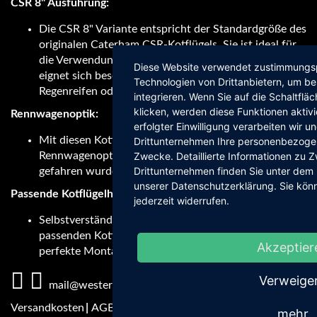
CSR 8" Ausführung:
Die CSR 8" Variante entspricht der Standardgröße des
originalen Caterham CSR-Kotflügels. Sie ist ideal für
die Verwendung mit unseren 8x13 ET 9 Felgen und
Diese Website verwendet zustimmungsp
eignet sich besonders für den Einsatz mit Slicks,
Technologien von Drittanbietern, um b
Regenreifen oder breiteren Semislicks.
integrieren. Wenn Sie auf die Schaltfläc
klicken, werden diese Funktionen aktiv
Rennwagenoptik:
erfolgter Einwilligung verarbeiten wir un
Mit diesen Kotflügeln wird eine erstklassige
Drittunternehmen Ihre personenbezoge
Rennwagenoptik garantiert, wie sie im Eurocup
Zwecke. Detaillierte Informationen zu
Drittunternehmen finden Sie unter dem 
gefahren wurde.
unserer Datenschutzerklärung. Sie könn
Passende Kotflügelhalter:
jederzeit widerrufen.
Selbstverständlich bieten wir Ihnen auch die
passenden Kotflügelhalter als Option an, um eine
Akzeptier
perfekte Montage sicherzustellen.
Verweige
Fußbereichsmenü
mail@westermann-motorsport.com
Versandkosten
AGBs
Impressum
Datenschutz
intern
mehr