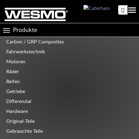
Direkt
zum
Tog
Inhalt
nav
Produkte
Toggle
navigation
Carbon / GRP Composites
Produktkategorien
Fahrwerkstechnik
Motoren
Räder
Reifen
Getriebe
Differenzial
Hardware
Original-Teile
Gebrauchte Teile