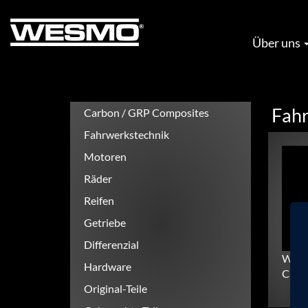
Direkt
zum
Inhalt
Hauptnavigation
Über uns
Fah
Carbon / GRP Composites
Produktkategorien
Fahrwerkstechnik
Motoren
Räder
Reifen
Getriebe
Differenzial
WESM
Hardware
Cate
Original-Teile