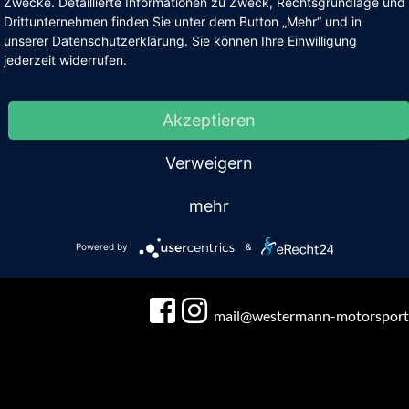
Zwecke. Detaillierte Informationen zu Zweck, Rechtsgrundlage und
Drittunternehmen finden Sie unter dem Button „Mehr“ und in
unserer Datenschutzerklärung. Sie können Ihre Einwilligung
jederzeit widerrufen.
Akzeptieren
Verweigern
tellbares WESMO Uniball
kit
mehr
mehr...
Powered by
&
mail@westermann-motorsport