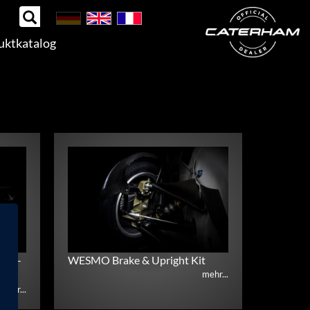
uktkatalog
o 3-
WESMO Brake & Upright Kit
mehr...
mehr...