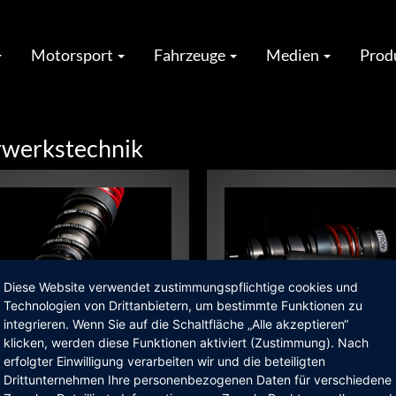
Motorsport
Fahrzeuge
Medien
Prod
rwerkstechnik
Diese Website verwendet zustimmungspflichtige cookies und
Technologien von Drittanbietern, um bestimmte Funktionen zu
integrieren. Wenn Sie auf die Schaltfläche „Alle akzeptieren“
O by NITRON pro für
WESMO NITRON "Racing pr
klicken, werden diese Funktionen aktiviert (Zustimmung). Nach
rham
way"
erfolgter Einwilligung verarbeiten wir und die beteiligten
mehr...
Drittunternehmen Ihre personenbezogenen Daten für verschiedene