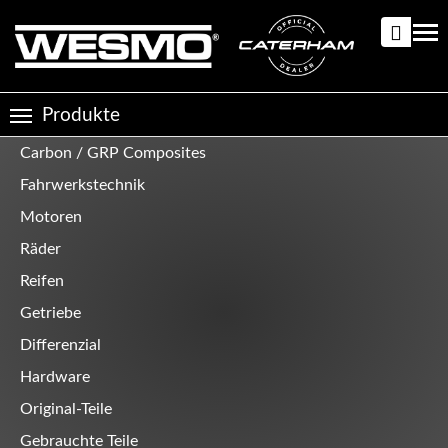
Direkt
zum
Tog
Inhalt
nav
Produkte
Toggle
navigation
Carbon / GRP Composites
Produktkategorien
Fahrwerkstechnik
Motoren
Räder
Reifen
Getriebe
Differenzial
Hardware
Original-Teile
Gebrauchte Teile