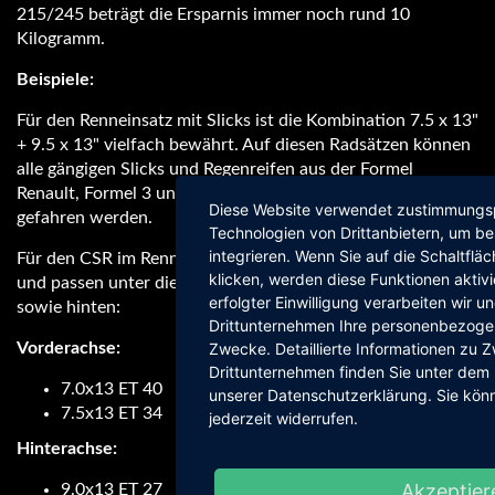
215/245 beträgt die Ersparnis immer noch rund 10
Kilogramm.
Beispiele:
Für den Renneinsatz mit Slicks ist die Kombination 7.5 x 13"
+ 9.5 x 13" vielfach bewährt. Auf diesen Radsätzen können
alle gängigen Slicks und Regenreifen aus der Formel
Renault, Formel 3 und Formel 4 sowie diverse Avon-Reifen
Diese Website verwendet zustimmungsp
gefahren werden.
Technologien von Drittanbietern, um b
integrieren. Wenn Sie auf die Schaltfläc
Für den CSR im Rennsport sind folgende Felgen erhältlich
klicken, werden diese Funktionen aktiv
und passen unter die serienmäßigen CSR-Kotflügel vorne
erfolgter Einwilligung verarbeiten wir un
sowie hinten:
Drittunternehmen Ihre personenbezoge
Zwecke. Detaillierte Informationen zu
Vorderachse:
Drittunternehmen finden Sie unter dem 
7.0x13 ET 40
unserer Datenschutzerklärung. Sie könn
7.5x13 ET 34
jederzeit widerrufen.
Hinterachse:
Akzeptier
9.0x13 ET 27