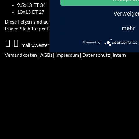
9.5x13 ET 34
10x13 ET 27
Verweige
Diese Felgen sind auch in 15" erhältlich. Bei Interesse
mehr
fragen Sie bitte per E-Mail an.
Powered by
Fußbereichsmenü
mail@westermann-motorsport.com
Versandkosten
AGBs
Impressum
Datenschutz
intern