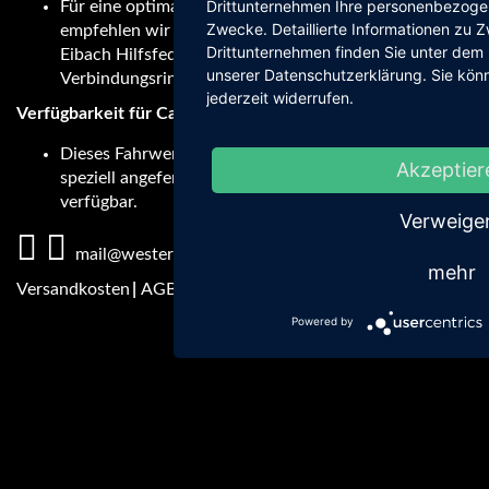
Drittunternehmen Ihre personenbezoge
Für eine optimale Tieferlegung an der Hinterachse
Zwecke. Detaillierte Informationen zu
empfehlen wir unseren Tieferlegungssatz, der aus
Drittunternehmen finden Sie unter dem 
Eibach Hilfsfedern und speziell CNC-gefertigten
unserer Datenschutzerklärung. Sie könn
Verbindungsringen besteht.
jederzeit widerrufen.
Verfügbarkeit für Caterham CSR:
Dieses Fahrwerk ist auch für den Caterham CSR mit
Akzeptier
speziell angefertigten Fahrwerksfedern von Nitron
verfügbar.
Verweige
Fußbereichsmenü
mail@westermann-motorsport.com
mehr
Versandkosten
AGBs
Impressum
Datenschutz
intern
Powered by