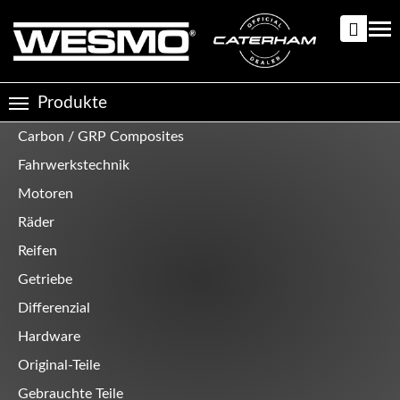
Direkt
zum
Tog
Inhalt
nav
Produkte
Toggle
navigation
Carbon / GRP Composites
Produktkategorien
Fahrwerkstechnik
Motoren
Räder
Reifen
Getriebe
Differenzial
Hardware
Original-Teile
Gebrauchte Teile