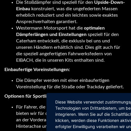
Die Stoßdämpfer sind speziell für den
Upside-Down-
Einbau
konstruiert, was die ungefederten Massen
erheblich reduziert und ein leichtes sowie exaktes
Ansprechverhalten garantiert.
Westermann Motorsport hat die
optimalen
Dämpferlängen und Einstellungen
speziell für den
Caterham entwickelt, die exklusiv bei uns und
unseren Händlern erhältlich sind. Dies gilt auch für
die speziell angefertigten Fahrwerksfedern von
EIBACH, die in unseren Kits enthalten sind.
Einbaufertige Voreinstellungen:
Die Dämpfer werden mit einer einbaufertigen
Voreinstellung für die Straße oder Trackday geliefert.
Optionen für Sportliche Fahrer:
Diese Website verwendet zustimmungsp
Für Fahrer, die ihren Caterham tieferlegen möchten,
Technologien von Drittanbietern, um b
bieten wir für den S3 und SV Dämpferlängen an, die
integrieren. Wenn Sie auf die Schaltfläc
an der Vorderachse um 10 mm und an der
klicken, werden diese Funktionen aktiv
erfolgter Einwilligung verarbeiten wir un
Hinterachse um 30 mm kürzer sind.