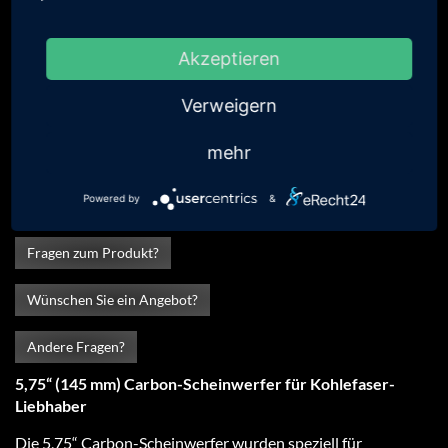
Scheinwerfer aus Kohlefaser mit
2.795,31 €
inkl. 19 % MwSt
zugelassener Caterham LED
2.349,00 € exkl. MwSt
Akzeptieren
Technik
(Preis pro Paar)
Verweigern
Blinkerhalter aus Kohlefaser,
117,81 €
inkl. 19 % MwSt
Alutex oder Kohlefaser/Kevlar
99,00 € exkl. MwSt
(Preis pro Paar)
mehr
superleichte Aluminiumhalter
236,81 €
inkl. 19 % MwSt
(Preis pro Paar)
199,00 € exkl. MwSt
Powered by
&
Fragen zum Produkt?
Wünschen Sie ein Angebot?
Andere Fragen?
5,75“ (145 mm) Carbon-Scheinwerfer für Kohlefaser-
Liebhaber
Die 5,75“ Carbon-Scheinwerfer wurden speziell für