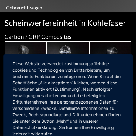
Gebrauchtwagen
Scheinwerfereinheit in Kohlefaser
Carbon / GRP Composites
Diese Website verwendet zustimmungspflichtige
cookies und Technologien von Drittanbietern, um
bestimmte Funktionen zu integrieren. Wenn Sie auf die
Schaltfläche „Alle akzeptieren“ klicken, werden diese
Funktionen aktiviert (Zustimmung). Nach erfolgter
Einwilligung verarbeiten wir und die beteiligten
Drittunternehmen Ihre personenbezogenen Daten für
verschiedene Zwecke. Detaillierte Informationen zu
MOG Composite
Zweck, Rechtsgrundlage und Drittunternehmen finden
Sie unter dem Button „Mehr“ und in unserer
Scheinwerfer aus Kohlefaser mit H4
ab
1.188,81 €
inkl. 19 % MwSt
Leuchtmittel
999,00 € exkl. MwSt
Datenschutzerklärung. Sie können Ihre Einwilligung
(Preis pro Paar)
jederzeit widerrufen.