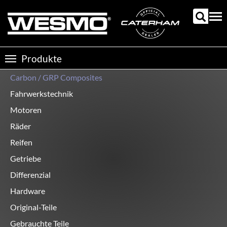
Direkt
zum
Tog
Inhalt
nav
Produkte
Toggle
navigation
Carbon / GRP Composites
Produktkategorien
Fahrwerkstechnik
Motoren
Räder
Reifen
Getriebe
Differenzial
Hardware
Original-Teile
Gebrauchte Teile